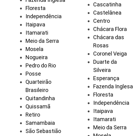
Cascatinha
Floresta
Castelânea
Independência
Centro
Itaipava
Chácara Flora
Itamarati
Chácara das
Meio da Serra
Rosas
Mosela
Coronel Veiga
Nogueira
Duarte da
Pedro do Rio
Silveira
Posse
Esperança
Quarteirão
Fazenda Inglesa
Brasileiro
Floresta
Quitandinha
Independência
Quissamã
Itaipava
Retiro
Itamarati
Samambaia
Meio da Serra
São Sebastião
Mosela