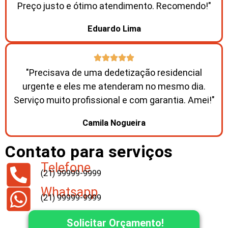
Preço justo e ótimo atendimento. Recomendo!"
Eduardo Lima
"Precisava de uma dedetização residencial
urgente e eles me atenderam no mesmo dia.
Serviço muito profissional e com garantia. Amei!"
Camila Nogueira
Contato para serviços
Telefone
(21) 99999-9999
Whatsapp
(21) 99999-9999
Solicitar Orçamento!