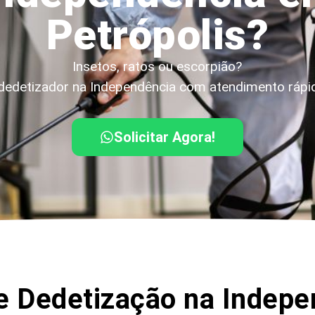
Petrópolis?
Insetos, ratos ou escorpião?
edetizador na Independência com atendimento rápid
Solicitar Agora!
 Dedetização na Indep