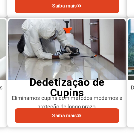
Saiba mais
Dedetização de
ts
D
Cupins
Eliminamos cupins com métodos modernos e
proteção de longo prazo.
Saiba mais