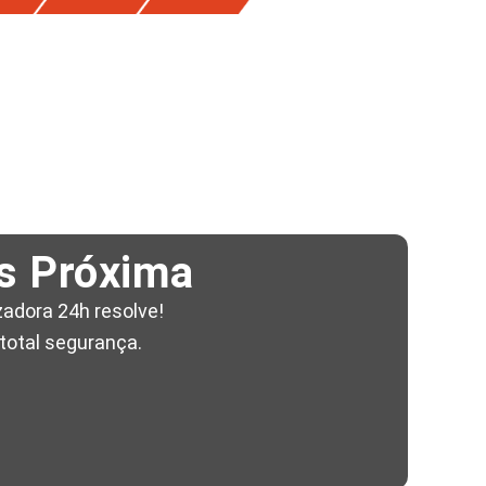
s Próxima
adora 24h resolve!
total segurança.