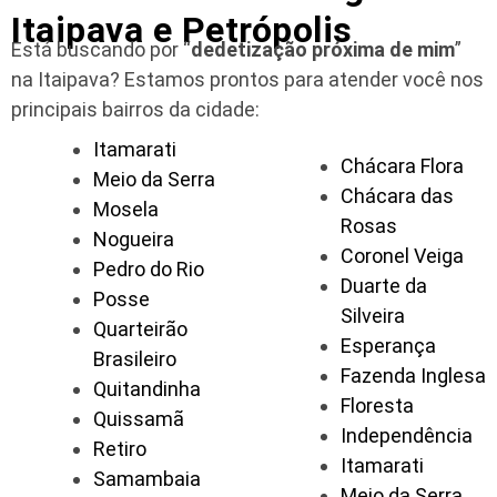
Itaipava e Petrópolis
Está buscando por “
dedetização próxima de mim
”
na Itaipava?
Estamos prontos para atender você nos
principais bairros da cidade:
Itamarati
Chácara Flora
Meio da Serra
Chácara das
Mosela
Rosas
Nogueira
Coronel Veiga
Pedro do Rio
Duarte da
Posse
Silveira
Quarteirão
Esperança
Brasileiro
Fazenda Inglesa
Quitandinha
Floresta
Quissamã
Independência
Retiro
Itamarati
Samambaia
Meio da Serra