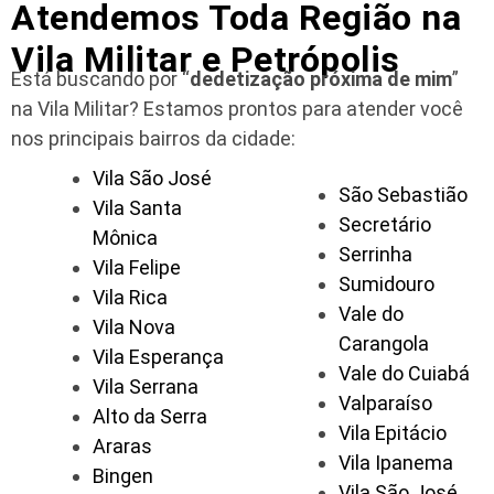
Atendemos Toda Região na
Vila Militar e Petrópolis
Está buscando por “
dedetização próxima de mim
”
na Vila Militar?
Estamos prontos para atender você
nos principais bairros da cidade:
Vila São José
São Sebastião
Vila Santa
Secretário
Mônica
Serrinha
Vila Felipe
Sumidouro
Vila Rica
Vale do
Vila Nova
Carangola
Vila Esperança
Vale do Cuiabá
Vila Serrana
Valparaíso
Alto da Serra
Vila Epitácio
Araras
Vila Ipanema
Bingen
Vila São José